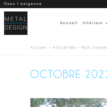
Osez l
’
exigence
Accueil
Intérieur
Accueil
»
Actualités
»
Non classé
OCTOBRE 202