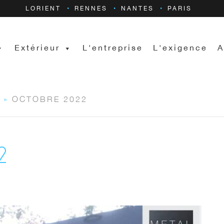
LORIENT
RENNES
NANTES
PARIS
Extérieur
L'entreprise
L'exigence
A
»
OCTOBRE 2022
2