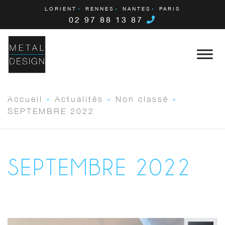
LORIENT
RENNES
NANTES
PARIS
02 97 88 13 87
Accueil
»
Actualités
»
Non classé
»
SEPTEMBRE 2022
SEPTEMBRE 2022