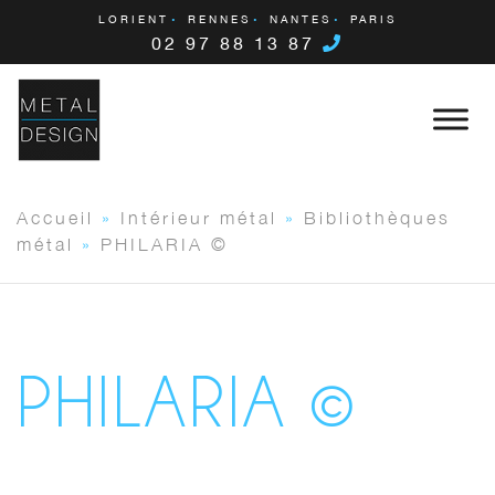
LORIENT
RENNES
NANTES
PARIS
02 97 88 13 87
Accueil
»
Intérieur métal
»
Bibliothèques
métal
»
PHILARIA ©
PHILARIA ©