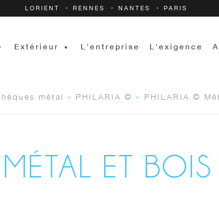
LORIENT
RENNES
NANTES
PARIS
Extérieur
L'entreprise
L'exigence
A
thèques métal
»
PHILARIA ©
»
PHILARIA © Mét
 MÉTAL ET BOIS