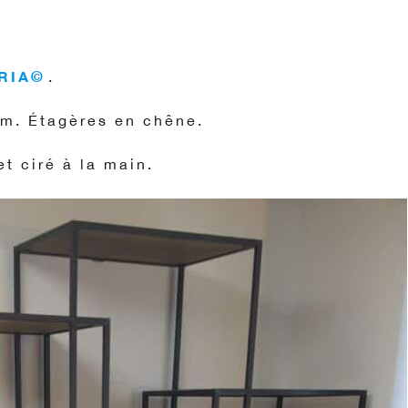
RIA©
.
mm. Étagères en chêne.
et ciré à la main.