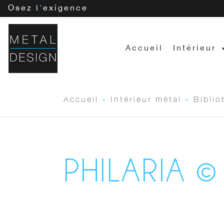
Osez l
’
exigence
Accueil
Intérieur
Accueil
»
Intérieur métal
»
Biblio
PHILARIA ©