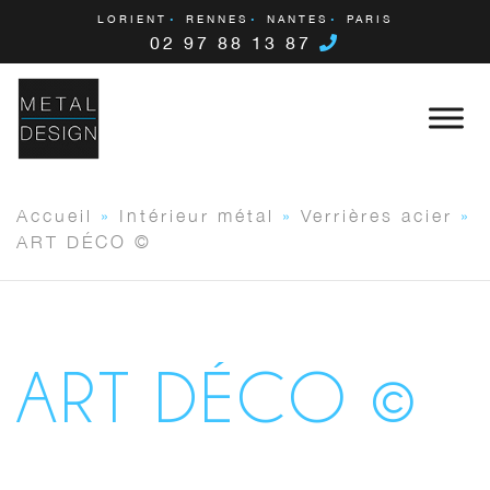
LORIENT
RENNES
NANTES
PARIS
02 97 88 13 87
Accueil
»
Intérieur métal
»
Verrières acier
»
ART DÉCO ©
ART DÉCO ©