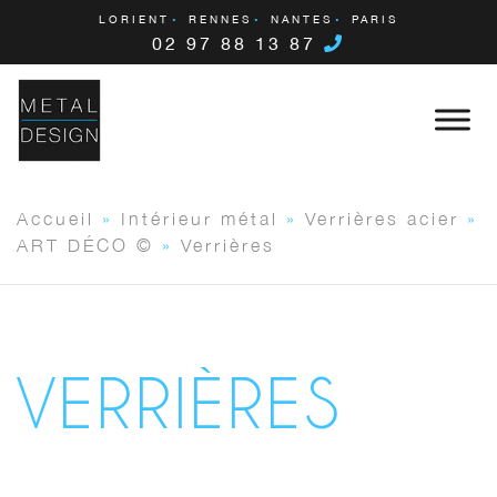
LORIENT
RENNES
NANTES
PARIS
02 97 88 13 87
Accueil
»
Intérieur métal
»
Verrières acier
»
ART DÉCO ©
»
Verrières
VERRIÈRES