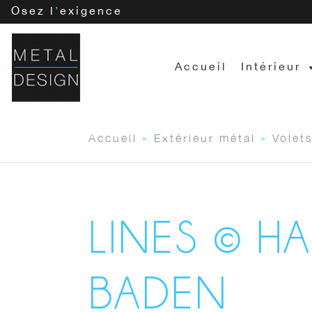
Osez l
’
exigence
Accueil
Intérieur
Accueil
»
Extérieur métal
»
Volet
LINES © H
BADEN