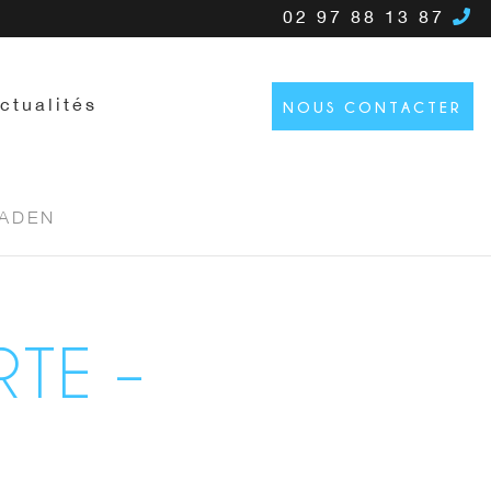
02 97 88 13 87
ctualités
NOUS CONTACTER
BADEN
RTE –