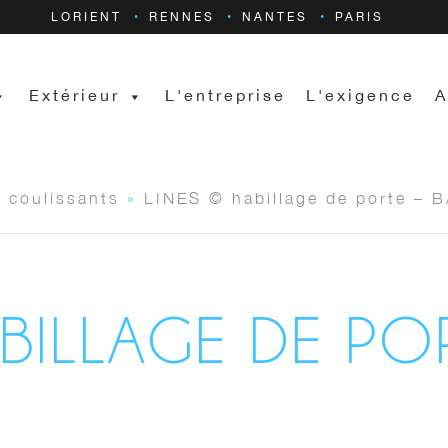
LORIENT
RENNES
NANTES
PARIS
Extérieur
L'entreprise
L'exigence
A
s coulissants
»
LINES © habillage de porte – 
ABILLAGE DE PO