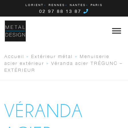
LORIENT
RENNES
NANTES
PARIS
02 97 88 13 87
Accueil
»
Extérieur métal
»
Menuiserie
acier extérieur
»
Véranda acier TRÉGUNC –
EXTÉRIEUR
VÉRANDA