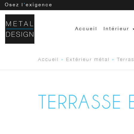
Osez l
’
exigence
Accueil
Intérieur
Accueil
»
Extérieur métal
»
Terra
TERRASSE 