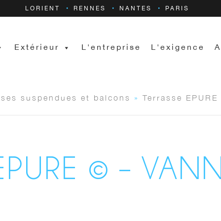
LORIENT
RENNES
NANTES
PARIS
Extérieur
L'entreprise
L'exigence
A
sses suspendues et balcons
»
Terrasse EPURE
EPURE © – VAN