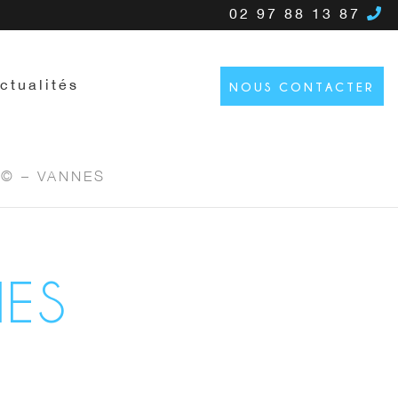
02 97 88 13 87
ctualités
NOUS CONTACTER
 © – VANNES
NES