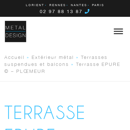
LORIENT
RENNES
NANTES
PARIS
02 97 88 13 87
Accueil
»
Extérieur métal
»
Terrasses
suspendues et balcons
»
Terrasse EPURE
© – PLŒMEUR
TERRASSE