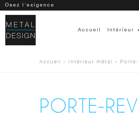
Osez l
’
exigence
Accueil
Intérieur
Accueil
»
Intérieur métal
»
Porte
PORTE-REV