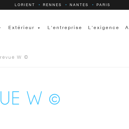
LORIENT
RENNES
NANTES
PARIS
Extérieur
L'entreprise
L'exigence
A
-revue W ©
UE W ©