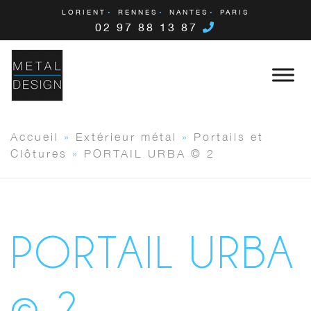
LORIENT
RENNES
NANTES
PARIS
02 97 88 13 87
Accueil
»
Extérieur métal
»
Portails et
Clôtures
»
PORTAIL URBA © 2
PORTAIL URBA
© 2