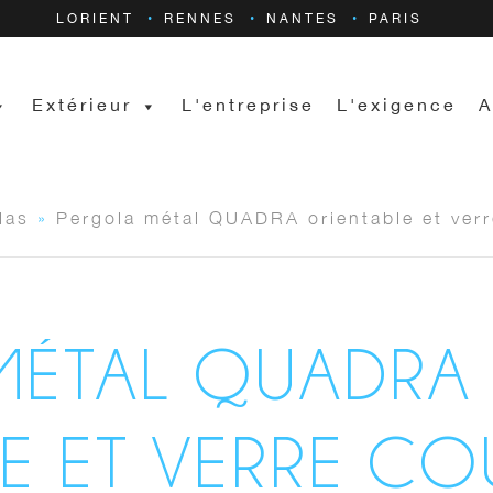
LORIENT
RENNES
NANTES
PARIS
Extérieur
L'entreprise
L'exigence
A
las
»
Pergola métal QUADRA orientable et ve
MÉTAL QUADRA
E ET VERRE CO