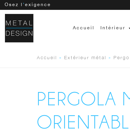
Osez l
’
exigence
Accueil
Intérieur
Accueil
»
Extérieur métal
»
Pergo
PERGOLA 
ORIENTABL