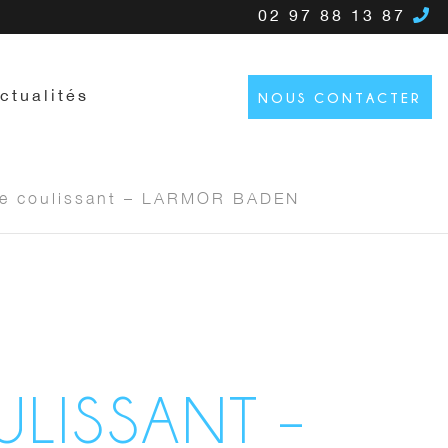
02 97 88 13 87
ctualités
NOUS CONTACTER
rre coulissant – LARMOR BADEN
ULISSANT –