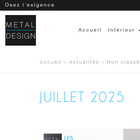
Osez l
’
exigence
Accueil
Intérieur
Accueil
»
Actualités
»
Non classé
JUILLET 2025