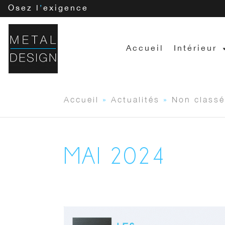
Osez l
’
exigence
Accueil
Intérieur
Accueil
»
Actualités
»
Non classé
MAI 2024