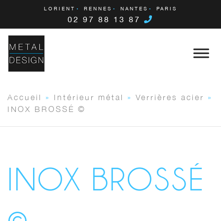
LORIENT
RENNES
NANTES
PARIS
02 97 88 13 87
Accueil
»
Intérieur métal
»
Verrières acier
»
INOX BROSSÉ ©
INOX BROSSÉ
©