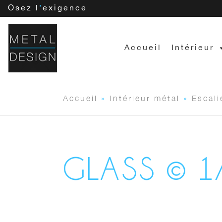
Osez l
’
exigence
Accueil
Intérieur
Accueil
»
Intérieur métal
»
Escali
GLASS © 1