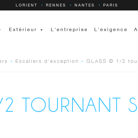
LORIENT
RENNES
NANTES
PARIS
Extérieur
L'entreprise
L'exigence
A
ers
»
Escaliers d'exception
»
GLASS © 1/2 tour
/2 TOURNANT S