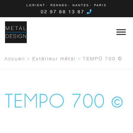
LORIENT
RENNES
NANTES
PARIS
02 97 88 13 87
Accueil
»
Extérieur métal
»
TEMPO 700 ©
TEMPO 700 ©