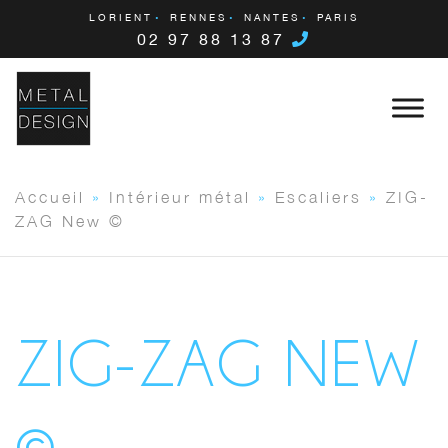
LORIENT
RENNES
NANTES
PARIS
02 97 88 13 87
Accueil
»
Intérieur métal
»
Escaliers
»
ZIG-
ZAG New ©
ZIG-ZAG NEW
©