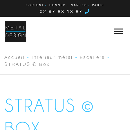
LORIENT
RENNES
NANTES
PARIS
02 97 88 13 87
Accueil
»
Intérieur métal
»
Escaliers
»
STRATUS © Box
STRATUS ©
BOX