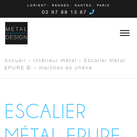
LORIENT
RENNES
NANTES
PARIS
02 97 88 13 87
Accueil
»
Intérieur métal
»
Escalier métal
EPURE © – marches en chêne
ESCALIER
MÉTAL EPURE