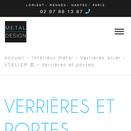
LORIENT
RENNES
NANTES
PARIS
02 97 88 13 87
Accueil
»
Intérieur métal
»
Verrières acier
»
ATELIER ©
»
Verrières et portes
VERRIÈRES ET
PORTES