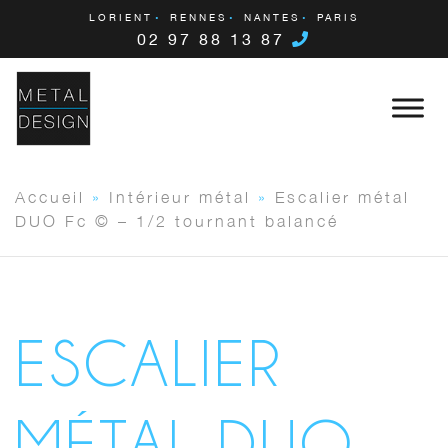
LORIENT
RENNES
NANTES
PARIS
02 97 88 13 87
Accueil
»
Intérieur métal
»
Escalier métal
DUO Fc © – 1/2 tournant balancé
ESCALIER
MÉTAL DUO