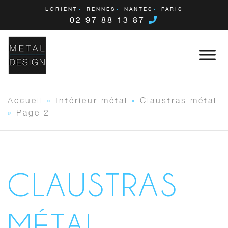
LORIENT
RENNES
NANTES
PARIS
02 97 88 13 87
Accueil
»
Intérieur métal
»
Claustras métal
»
Page 2
CLAUSTRAS
MÉTAL