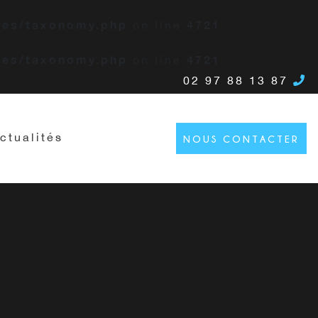
es/taxonomy.php
4721
on line
es/taxonomy.php
4721
on line
02 97 88 13 87
ctualités
NOUS CONTACTER