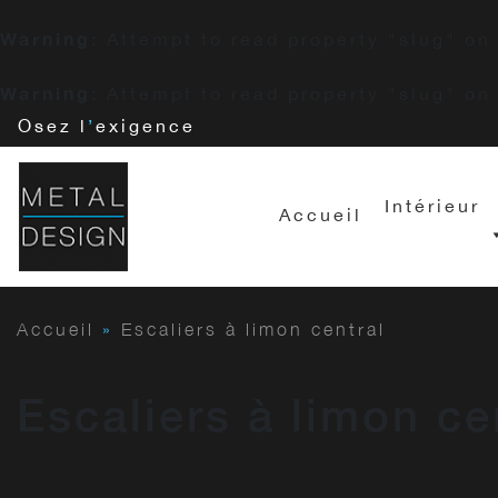
Warning
: Attempt to read property "slug" on
Warning
: Attempt to read property "slug" on
Osez l
’
exigence
Intérieur
Accueil
Accueil
»
Escaliers à limon central
Escaliers à limon ce