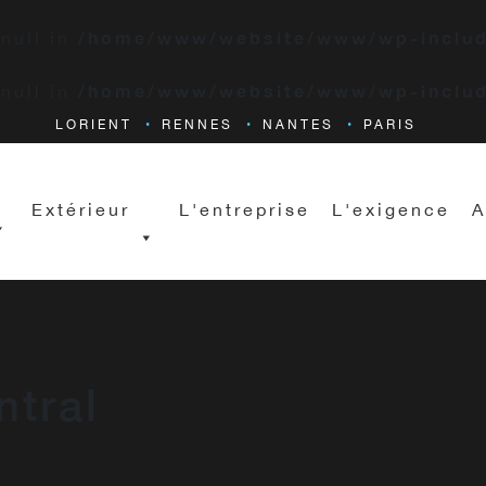
/home/www/website/www/wp-includ
 null in
/home/www/website/www/wp-includ
 null in
LORIENT
RENNES
NANTES
PARIS
Extérieur
L'entreprise
L'exigence
A
ntral