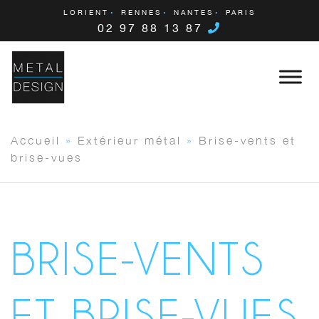
LORIENT
RENNES
NANTES
PARIS
02 97 88 13 87
Accueil
»
Extérieur métal
»
Brise-vents et
brise-vues
BRISE-VENTS
ET BRISE-VUES