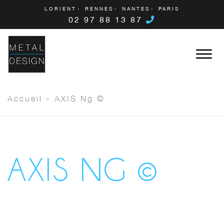
LORIENT
RENNES
NANTES
PARIS
02 97 88 13 87
Accueil
»
AXIS Ng ©
AXIS NG ©