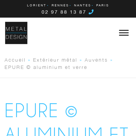
LORIENT
RENNES
NANTES
PARIS
02 97 88 13 87
Accueil
»
Extérieur métal
»
Auvents
»
EPURE © aluminium et verre
EPURE ©
ALUMINIUM ET