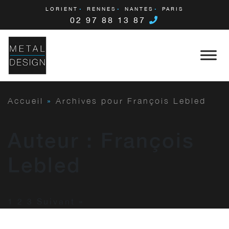
LORIENT
RENNES
NANTES
PARIS
02 97 88 13 87
Accueil
»
Archives pour François Lebled
Auteur :
François
Lebled
1
2
3
Suivant »